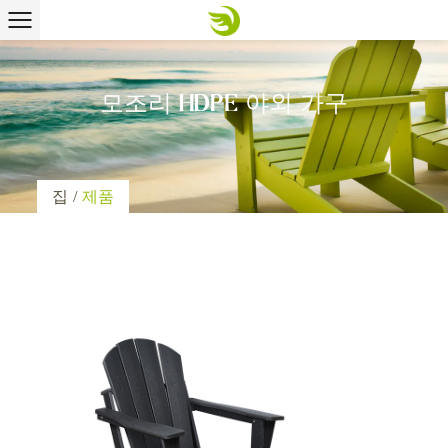
모조리 HDPE 야외 가구
집
/
제품