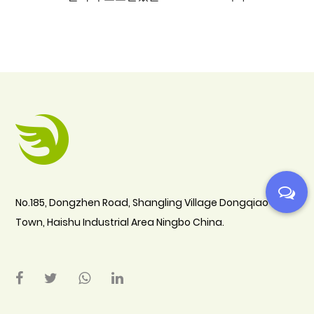
안락의
No.185, Dongzhen Road, Shangling Village Dongqiao
Town, Haishu Industrial Area Ningbo China.