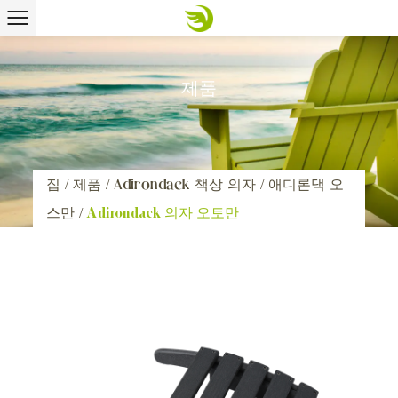
제품
집
/
제품
/
Adirondack 책상 의자
/
애디론댁 오
스만
/
Adirondack 의자 오토만