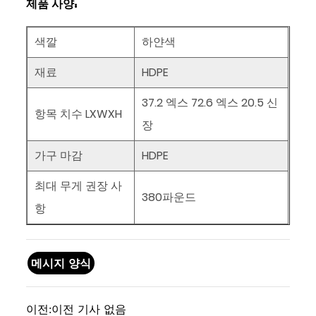
제품 사양:
색깔
하얀색
재료
HDPE
37.2
엑스
72.6
엑스
20.5
신
항목 치수 LXWXH
장
가구 마감
HDPE
최대 무게 권장 사
380파운드
항
메시지 양식
이전:
이전 기사 없음