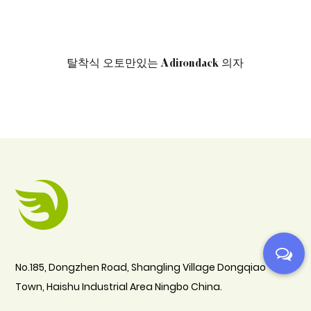
만있는 Adirondack 의자
오토만 기능이 있는 클래
안
No.185, Dongzhen Road, Shangling Village Dongqiao
Town, Haishu Industrial Area Ningbo China.